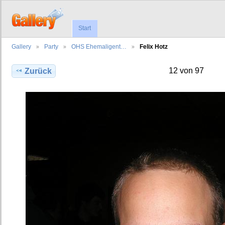
Start
Gallery
Party
OHS Ehemaligent…
Felix Hotz
12 von 97
Zurück