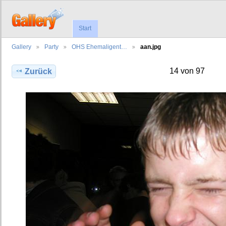
Start
Gallery
Party
OHS Ehemaligent…
aan.jpg
14 von 97
Zurück