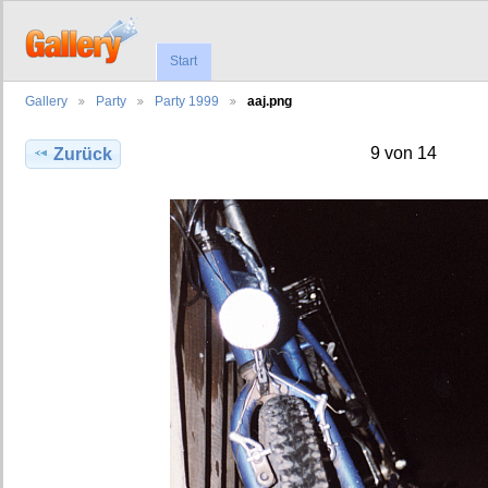
Start
Gallery
Party
Party 1999
aaj.png
9 von 14
Zurück